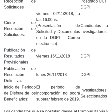
Recepción de
Posgrado UCI
Solicitudes
DGPI
viernes 02/11/2018, a
las 16:00hs.
Cierre de
(Presentación de
Candidatos a
Recepción de
Solicitud y Documentos
Investigadores
Solicitudes:
en la DGPI – Correo
electrónico)
Publicación de
Resultados
viernes 16/11/2018
DGPI
Provisionales
Publicación de
Resolución
lunes 26/11/2018
DGPI
Definitiva:
Inicio del Periodo
El periodo de
Investigadores
de Disfrute de los
incorporación no podrá
Seleccionados
Beneficiarios:
superar febrero de 2019.
Los candidatos que se postulan desde el Campus Itapúa y