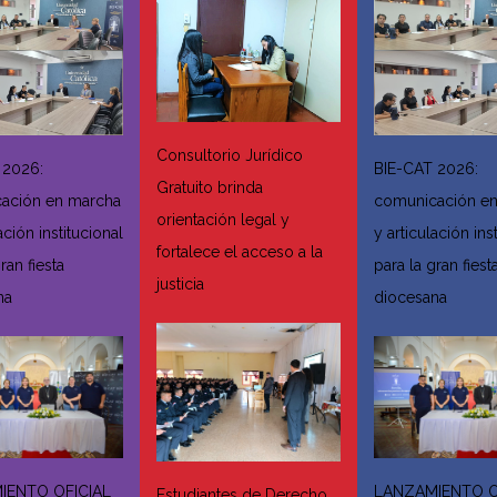
Consultorio Jurídico
 2026:
BIE-CAT 2026:
Gratuito brinda
ación en marcha
comunicación e
orientación legal y
ación institucional
y articulación ins
fortalece el acceso a la
ran fiesta
para la gran fiest
justicia
na
diocesana
IENTO OFICIAL
LANZAMIENTO O
Estudiantes de Derecho