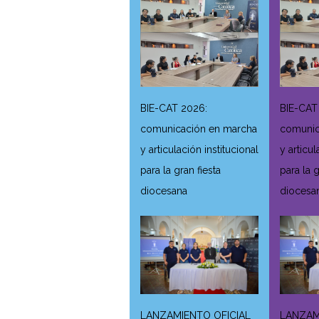
BIE-CAT 2026:
BIE-CAT
comunicación en marcha
comunic
y articulación institucional
y articul
para la gran fiesta
para la g
diocesana
diocesa
LANZAMIENTO OFICIAL
LANZAM