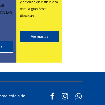
y articulación institucional
26:
para la gran fiesta
MOS LAS
diocesana
Ver mas...
obre este sitio