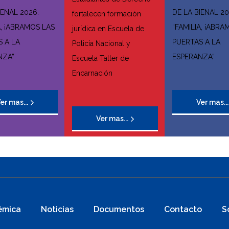
IENAL 2026:
DE LA BIENAL 20
fortalecen formación
A, ¡ABRAMOS LAS
“FAMILIA, ¡ABRA
jurídica en Escuela de
 A LA
PUERTAS A LA
Policía Nacional y
NZA”
ESPERANZA”
Escuela Taller de
Encarnación
er mas...
Ver mas...
Ver mas...
émica
Noticias
Documentos
Contacto
S