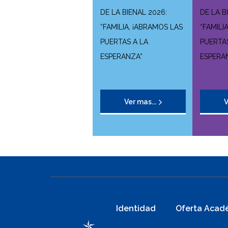
DE LA BIENAL 2026:
DE LA B
“FAMILIA, ¡ABRAMOS LAS
“FAMILI
PUERTAS A LA
PUERTAS
ESPERANZA”
ESPERA
Ver mas...
V
Identidad
Oferta Acad