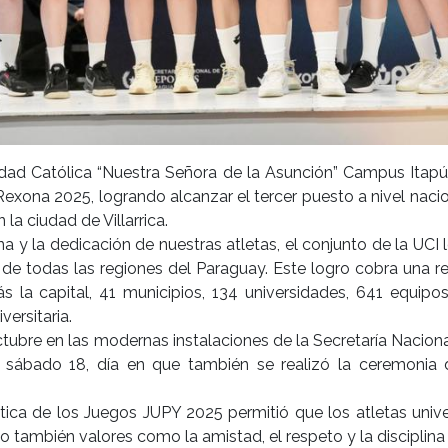
dad Católica “Nuestra Señora de la Asunción” Campus Itapúa
Rexona 2025, logrando alcanzar el tercer puesto a nivel nac
 la ciudad de Villarrica.
lina y la dedicación de nuestras atletas, el conjunto de la UC
 todas las regiones del Paraguay. Este logro cobra una rel
 la capital, 41 municipios, 134 universidades, 641 equip
versitaria.
octubre en las modernas instalaciones de la Secretaría Nacio
y sábado 18, día en que también se realizó la ceremonia 
gística de los Juegos JUPY 2025 permitió que los atletas univ
 también valores como la amistad, el respeto y la disciplina 