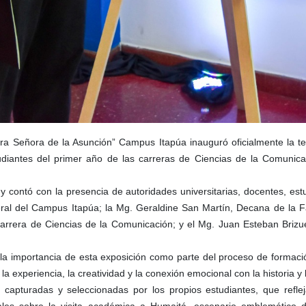
tra Señora de la Asunción” Campus Itapúa inauguró oficialmente la 
tudiantes del primer año de las carreras de Ciencias de la Comunic
, y contó con la presencia de autoridades universitarias, docentes, e
neral del Campus Itapúa; la Mg. Geraldine San Martín, Decana de la F
arrera de Ciencias de la Comunicación; y el Mg. Juan Esteban Brizue
 la importancia de esta exposición como parte del proceso de formació
a experiencia, la creatividad y la conexión emocional con la historia y 
apturadas y seleccionadas por los propios estudiantes, que refleja
les sobre la visita académica a Humaitá, escenario emblemático de 