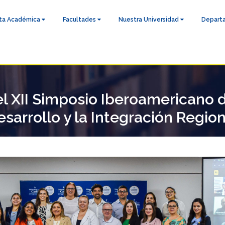
ta Académica
Facultades
Nuestra Universidad
Depart
del XII Simposio Iberoamericano 
esarrollo y la Integración Region