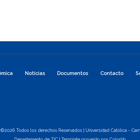
émica
Noticias
Documentos
Contacto
S
 ©
2026 Todos los derechos Reservados | Universidad Católica - Cam
Departamento de TIC | Template proveído por
Colorlib