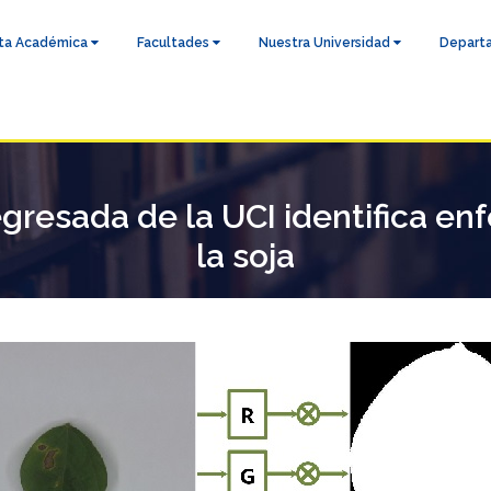
ta Académica
Facultades
Nuestra Universidad
Depart
egresada de la UCI identifica 
la soja