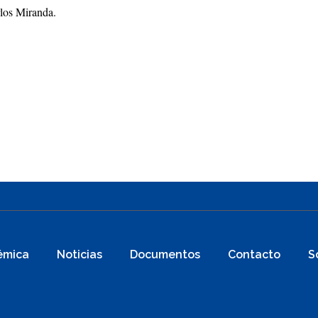
rlos Miranda.
émica
Noticias
Documentos
Contacto
S