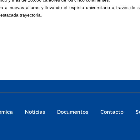
undo y más de 18,000 cantores de los cinco continentes.
 nuevas alturas y llevando el espíritu universitario a través de s
estacada trayectoria.
émica
Noticias
Documentos
Contacto
S