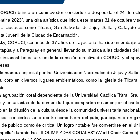
CORUCI) brindó un conmovedor concierto de despedida el 24 de octub
ntina 2023", una gira artística que
inicia este martes 31 de octubre y
s
al a ciudades como Tilcara, San Salvador de Jujuy, Salta y Cafayate
ta Juvenil de la Ciudad de Encarnación.
sky, CORUCI, con más de 37 años de trayectoria, ha sido un embajador 
Itapúa y a Paraguay en general, llevando su música a las ciudades del
 incansables esfuerzos de la comisión directiva de CORUCI y el apoyo
eses.
e manera especial por las Universidades Nacionales de Jujuy y Salt
al coro en diversos lugares emblemáticos, como la Iglesia de Tilcara,
te.
 agrupación coral dependiente de la Universidad Católica "Ntra. Sra
s y entusiastas de la comunidad que comparten su amor por el canto
en la difusión de la cultura desde la comunidad universitaria nacional
sos conciertos tanto dentro como fuera del país, participando en gira
to de público como de crítica. Un logro notable fue convertirse en el 
a Capella" durante las "III OLIMPIADAS CORALES" (World Choir Games) 