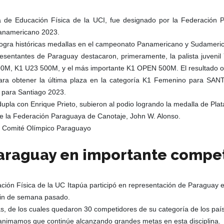
ra de Educación Física de la UCI, fue designado por la Federación
 Panamericano 2023.
e logra históricas medallas en el campeonato Panamericano y Sudameri
presentantes de Paraguay destacaron, primeramente, la palista juveni
00M, K1 U23 500M, y el más importante K1 OPEN 500M. El resultado obt
ra obtener la última plaza en la categoría K1 Femenino para SAN
a para Santiago 2023.
pla con Enrique Prieto, subieron al podio logrando la medalla de Pla
de la Federación Paraguaya de Canotaje, John W. Alonso.
- Comité Olímpico Paraguayo
araguay en importante compet
ción Física de la UC Itapúa participó en representación de Paraguay 
 fin de semana pasado.
tas, de los cuales quedaron 30 competidores de su categoría de los paí
le animamos que continúe alcanzando grandes metas en esta disciplina.