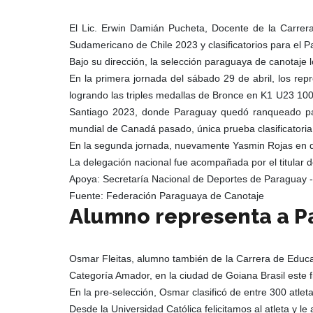
El Lic. Erwin Damián Pucheta, Docente de la Carre
Sudamericano de Chile 2023 y clasificatorios para el
Bajo su dirección, la selección paraguaya de canotaj
En la primera jornada del sábado 29 de abril, los re
logrando las triples medallas de Bronce en K1 U23 10
Santiago 2023, donde Paraguay quedó ranqueado pa
mundial de Canadá pasado, única prueba clasificatori
En la segunda jornada, nuevamente Yasmin Rojas en du
La delegación nacional fue acompañada por el titular 
Apoya: Secretaría Nacional de Deportes de Paraguay 
Fuente: Federación Paraguaya de Canotaje
Alumno representa a P
Osmar Fleitas, alumno también de la Carrera de Educa
Categoría Amador, en la ciudad de Goiana Brasil este
En la pre-selección, Osmar clasificó de entre 300 atle
Desde la Universidad Católica felicitamos al atleta y 