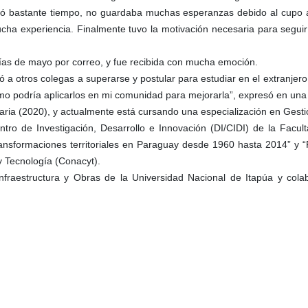
ó bastante tiempo, no guardaba muchas esperanzas debido al cupo a
cha experiencia. Finalmente tuvo la motivación necesaria para segui
 días de mayo por correo, y fue recibida con mucha emoción.
 otros colegas a superarse y postular para estudiar en el extranjero, 
mo podría aplicarlos en mi comunidad para mejorarla”, expresó en una 
ria (2020), y actualmente está cursando una especialización en Gesti
ntro de Investigación, Desarrollo e Innovación (DI/CIDI) de la Facu
ransformaciones territoriales en Paraguay desde 1960 hasta 2014” y “F
y Tecnología (Conacyt).
nfraestructura y Obras de la Universidad Nacional de Itapúa y col