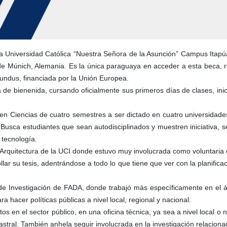
 Universidad Católica “Nuestra Señora de la Asunción” Campus Itapúa
 de Múnich, Alemania. Es la única paraguaya en acceder a esta beca, 
ndus, financiada por la Unión Europea.
e bienenida, cursando oficialmente sus primeros días de clases, inici
en Ciencias de cuatro semestres a ser dictado en cuatro universidade
 Busca estudiantes que sean autodisciplinados y muestren iniciativa,
 tecnología.
rquitectura de la UCI donde estuvo muy involucrada como voluntaria 
ar su tesis, adentrándose a todo lo que tiene que ver con la planificaci
 de Investigación de FADA, donde trabajó más específicamente en el ár
ara hacer políticas públicas a nivel local, regional y nacional.
s en el sector público, en una oficina técnica, ya sea a nivel local o
atastral. También anhela seguir involucrada en la investigación relacio