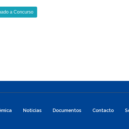
amado a Concurso
émica
Noticias
Documentos
Contacto
S