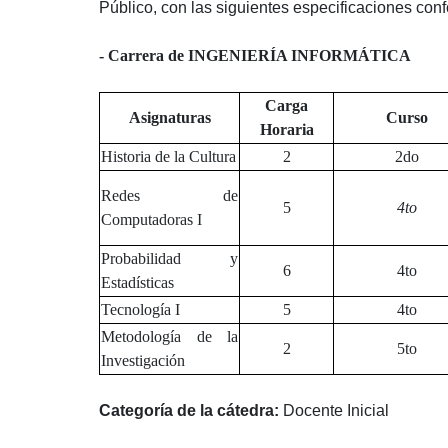
Público, con las siguientes especificaciones con
- Carrera de INGENIERÍA INFORMÁTICA
Carga
Asignaturas
Curso
Horaria
Historia de la Cultura
2
2do
Redes de
5
4to
Computadoras I
Probabilidad y
6
4to
Estadísticas
Tecnología I
5
4to
Metodología de la
2
5to
Investigación
Categoría de la cátedra:
Docente Inicial