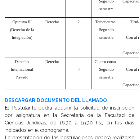
Segundo
Capacitac
semestre
Optativa III
Derecho
2
Tercer curso -
Títul
(Derecho de la
Segundo
Integración)
semestre
Con al m
Capacitac
Derecho
Derecho
Cuarto curso -
3
Internacional
Segundo
Con al m
Privado
semestre
Capacitac
DESCARGAR DOCUMENTO DEL LLAMADO
El Postulante podrá adquirir la solicitud de inscripción
por asignatura en la Secretaría de la Facultad de
Ciencias Jurídicas, de 16:30 a 19:30 hs., en los días
indicados en el cronograma.
La presentación de las postulaciones deberá realizarse