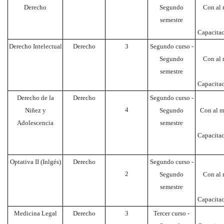
Derecho
Segundo
Con al m
semestre
Capacitac
Derecho Intelectual
Derecho
3
Segundo curso -
Segundo
Con al m
semestre
Capacitac
Derecho de la
Derecho
Segundo curso -
4
Niñez y
Segundo
Con al m
Adolescencia
semestre
Capacitac
Optativa II (Inlgés)
Derecho
Segundo curso -
2
Segundo
Con al m
semestre
Capacitac
Medicina Legal
Derecho
3
Tercer curso -