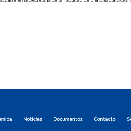
lizarse en la Secretaría de la Facultad de Ciencias Jurídicas
émica
Noticias
Documentos
Contacto
S