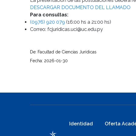
La presentación de las postulaciones deberá rea
DESCARGAR DOCUMENTO DEL LLAMADO
Para consultas:
(0976) 920 079
(16:00 hs a 21:00 hs)
Correo: fcjuridicas.uci@uc.edu.py
De: Facultad de Ciencias Jurídicas
Fecha: 2026-01-30
Identidad
Oferta Acad