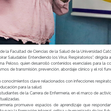
de la Facultad de Ciencias de la Salud de la Universidad Ca
irar Saludable: Entendiendo los Virus Respiratorios”, dirigida 
na Peloso, quien desarrolló contenidos esenciales para la co
mos de transmisión, prevención, abordaje clínico y el rol fu
on conocimientos clave relacionados con infecciones respirat
educación para la salud.
Estudiantes de la Carrera de Enfermería, en el marco de act
tualizadas.
fermería promueve espacios de aprendizaje que respondan a
para la formación integral, crítica y humanizada de los futu